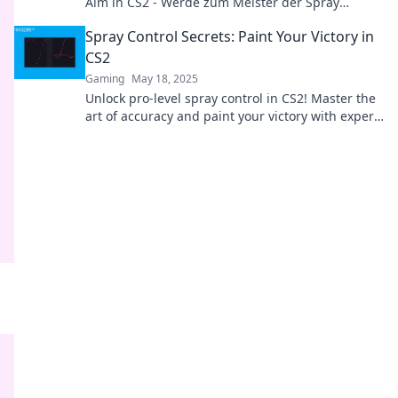
Aim in CS2 - Werde zum Meister der Spray
Control und dominiere das Spiel!
Spray Control Secrets: Paint Your Victory in
CS2
Gaming
May 18, 2025
Unlock pro-level spray control in CS2! Master the
art of accuracy and paint your victory with expert
tips and secrets.