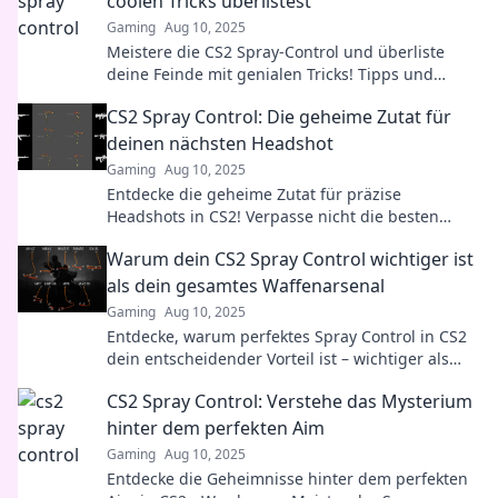
coolen Tricks überlistest
Gaming
Aug 10, 2025
Meistere die CS2 Spray-Control und überliste
deine Feinde mit genialen Tricks! Tipps und
Strategien für den ultimativen Sieg im Spiel!
CS2 Spray Control: Die geheime Zutat für
deinen nächsten Headshot
Gaming
Aug 10, 2025
Entdecke die geheime Zutat für präzise
Headshots in CS2! Verpasse nicht die besten
Tipps zur Spray-Kontrolle!
Warum dein CS2 Spray Control wichtiger ist
als dein gesamtes Waffenarsenal
Gaming
Aug 10, 2025
Entdecke, warum perfektes Spray Control in CS2
dein entscheidender Vorteil ist – wichtiger als
dein ganzes Arsenal!
CS2 Spray Control: Verstehe das Mysterium
hinter dem perfekten Aim
Gaming
Aug 10, 2025
Entdecke die Geheimnisse hinter dem perfekten