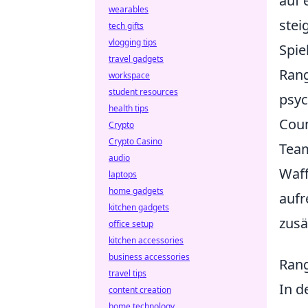
auf 
wearables
stei
tech gifts
vlogging tips
Spie
travel gadgets
Rang
workspace
student resources
psyc
health tips
Coun
Crypto
Crypto Casino
Team
audio
Waff
laptops
home gadgets
aufr
kitchen gadgets
zusä
office setup
kitchen accessories
business accessories
Rang
travel tips
In d
content creation
home technology