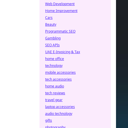
Web Development
Home Improvement
Cars
Beauty
Programmatic SEO
Gambling
SEO APIs
UAE E-Invoicing & Tax
home office
technology
mobile accessories
tech accessories
home audio
tech reviews
travel gear
laptop accessories
audio technology
gifts
photography