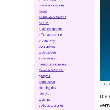
phone accessories
travel
Anime Merchandise
AI APIs
audio equipment
office accessories
productivity
pet supplies
tech gadgets
accessories
gaming accessories
travel accessories
gadgets
home decor
CS:GO R
cleaning tips
lifestyle
Die 
tech tips
verr
audio accessories