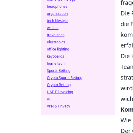
frag
headphones
Die 
organization
tech lifestyle
die 
wallets
komm
travel tech
electronics
erfa
office lighting
Die 
keyboards
home tech
Team
Sports Betting
stra
Crypto Sports Betting
Crypto Betting
wird
UAE E-Invoicing
wich
API
VPN & Privacy
Kom
Wie 
Der