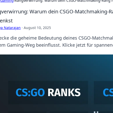
›
Gaming
›
Rangverwirrung: Warum dein CSGO-Matchmaking-Rang meh
verwirrung: Warum dein CSGO-Matchmaking-Ran
enkst
ya Natarajan
·
August 10, 2025
ecke die geheime Bedeutung deines CSGO-Matchmaki
em Gaming-Weg beeinflusst. Klicke jetzt für spannen