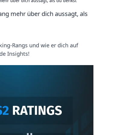
r über dich aussagt, als du denkst
g mehr über dich aussagt, als
ng-Rangs und wie er dich auf
de Insights!