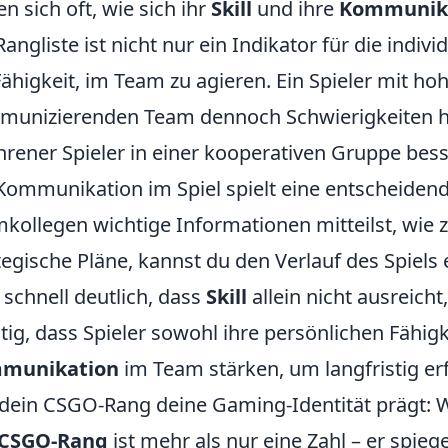
en sich oft, wie sich ihr
Skill
und ihre
Kommunik
Rangliste ist nicht nur ein Indikator für die indiv
Fähigkeit, im Team zu agieren. Ein Spieler mit h
unizierenden Team dennoch Schwierigkeiten h
hrener Spieler in einer kooperativen Gruppe bes
Kommunikation im Spiel spielt eine entscheiden
kollegen wichtige Informationen mitteilst, wie z
tegische Pläne, kannst du den Verlauf des Spiels
 schnell deutlich, dass
Skill
allein nicht ausreicht
tig, dass Spieler sowohl ihre persönlichen Fähig
munikation
im Team stärken, um langfristig erf
dein CSGO-Rang deine Gaming-Identität prägt: W
CSGO-Rang
ist mehr als nur eine Zahl – er spieg