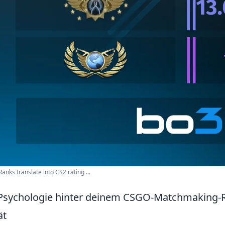
anks translate into CS2 rating ...
Psychologie hinter deinem CSGO-Matchmaking-Ra
ät