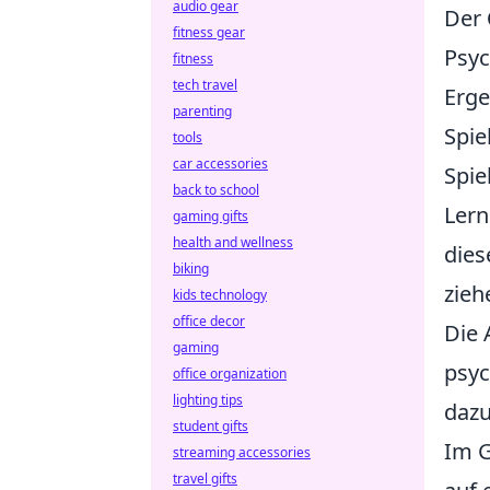
audio gear
Der
fitness gear
Psyc
fitness
tech travel
Erge
parenting
Spie
tools
car accessories
Spie
back to school
Lern
gaming gifts
health and wellness
dies
biking
zieh
kids technology
office decor
Die 
gaming
psyc
office organization
lighting tips
dazu
student gifts
Im G
streaming accessories
travel gifts