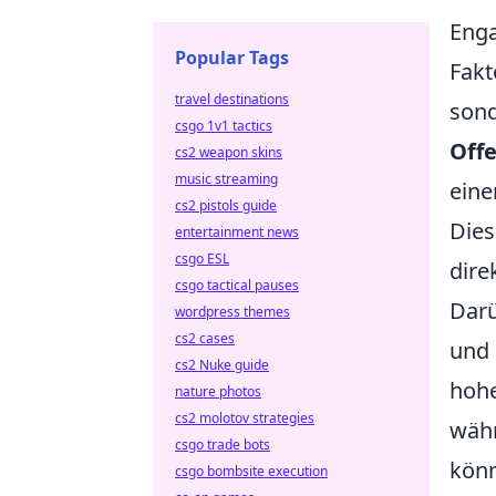
Enga
Popular Tags
Fakt
travel destinations
sond
csgo 1v1 tactics
Off
cs2 weapon skins
music streaming
eine
cs2 pistols guide
Dies
entertainment news
csgo ESL
dire
csgo tactical pauses
Darü
wordpress themes
cs2 cases
und 
cs2 Nuke guide
hoh
nature photos
cs2 molotov strategies
währ
csgo trade bots
könn
csgo bombsite execution