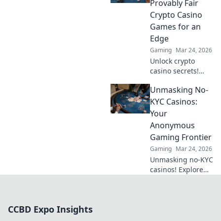
Provably Fair
big. Click to learn
Crypto Casino
more!
Games for an
Edge
Gaming
Mar 24, 2026
Unlock crypto
casino secrets!
Explore provably
Unmasking No-
fair games beyond
slots for a real
KYC Casinos:
edge.
Your
Anonymous
Gaming Frontier
Gaming
Mar 24, 2026
Unmasking no-KYC
casinos! Explore
anonymous
gaming,
understand the
CCBD Expo Insights
risks, and find
your next private