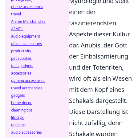
Mythologie und stellt
phone accessories
einen der
travel
Anime Merchandise
faszinierendsten
AI APIs
Aspekte dieser Kultur
audio equipment
office accessories
dar. Anubis, der Gott
productivity
der Einbalsamierung
pet supplies
tech gadgets
und der Totenriten,
accessories
wird oft als ein Wesen
gaming accessories
travel accessories
mit dem Kopf eines
gadgets
Schakals dargestellt.
home decor
cleaning tips
Diese Darstellung ist
lifestyle
nicht zufällig, denn
tech tips
audio accessories
Schakale wurden