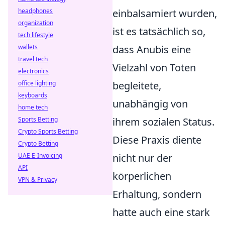
headphones
einbalsamiert wurden,
organization
ist es tatsächlich so,
tech lifestyle
wallets
dass Anubis eine
travel tech
Vielzahl von Toten
electronics
office lighting
begleitete,
keyboards
unabhängig von
home tech
Sports Betting
ihrem sozialen Status.
Crypto Sports Betting
Diese Praxis diente
Crypto Betting
UAE E-Invoicing
nicht nur der
API
körperlichen
VPN & Privacy
Erhaltung, sondern
hatte auch eine stark