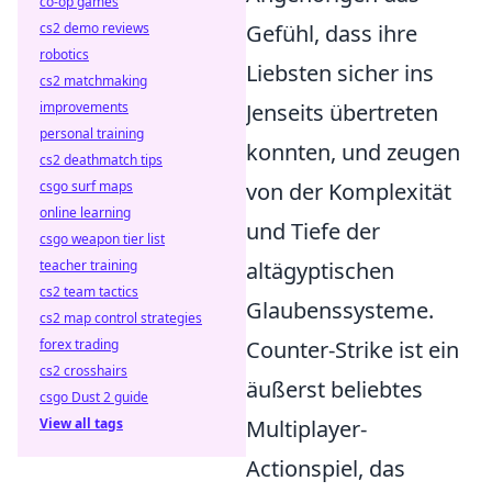
co-op games
cs2 demo reviews
Gefühl, dass ihre
robotics
Liebsten sicher ins
cs2 matchmaking
improvements
Jenseits übertreten
personal training
konnten, und zeugen
cs2 deathmatch tips
csgo surf maps
von der Komplexität
online learning
und Tiefe der
csgo weapon tier list
teacher training
altägyptischen
cs2 team tactics
Glaubenssysteme.
cs2 map control strategies
forex trading
Counter-Strike ist ein
cs2 crosshairs
äußerst beliebtes
csgo Dust 2 guide
View all tags
Multiplayer-
Actionspiel, das