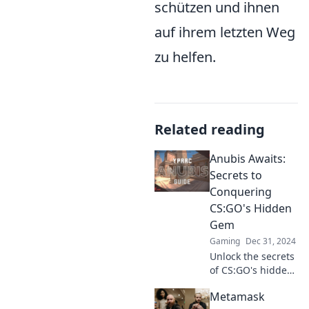
schützen und ihnen
auf ihrem letzten Weg
zu helfen.
Related reading
Anubis Awaits:
Secrets to
Conquering
CS:GO's Hidden
Gem
Gaming
Dec 31, 2024
Unlock the secrets
of CS:GO's hidden
gem! Dive into
Metamask
Anubis Awaits and