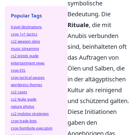
symbolische
Bedeutung. Die
Popular Tags
Rituale
, die mit
travel destinations
csgo 1v1 tactics
Anubis verbunden
cs2 weapon skins
sind, beinhalteten oft
music streaming
cs2 pistols guide
das Auftragen von
entertainment news
Ölen und Salben, die
csgo ESL
csgo tactical pauses
in der altägyptischen
wordpress themes
Kultur als reinigend
cs2 cases
cs2 Nuke guide
und schützend galten.
nature photos
Diese Initiationen
cs2 molotov strategies
csgo trade bots
gaben den
csgo bombsite execution
Angehörigen das