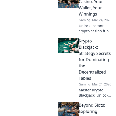
dominate your
Casino: Your
competition with
Wallet, Your
insider tips and
Winnings
tricks.
Gaming
Mar 24, 2026
Unlock instant
crypto casino fun
with MetaMask.
Krypto
Play securely, win
big, and keep full
Blackjack:
control of your
Strategy Secrets
funds.
for Dominating
the
Decentralized
Tables
Gaming
Mar 24, 2026
Master Krypto
Blackjack! Unlock
strategy secrets to
Beyond Slots:
dominate
decentralized
Exploring
tables and win