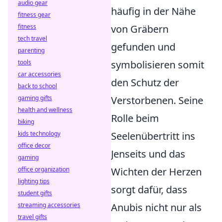
audio gear
häufig in der Nähe
fitness gear
fitness
von Gräbern
tech travel
gefunden und
parenting
tools
symbolisieren somit
car accessories
den Schutz der
back to school
gaming gifts
Verstorbenen. Seine
health and wellness
Rolle beim
biking
kids technology
Seelenübertritt ins
office decor
Jenseits und das
gaming
office organization
Wichten der Herzen
lighting tips
sorgt dafür, dass
student gifts
streaming accessories
Anubis nicht nur als
travel gifts