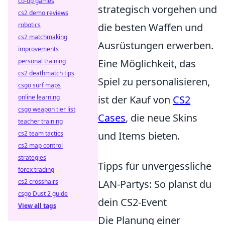
co-op games
strategisch vorgehen und
cs2 demo reviews
robotics
die besten Waffen und
cs2 matchmaking
Ausrüstungen erwerben.
improvements
personal training
Eine Möglichkeit, das
cs2 deathmatch tips
Spiel zu personalisieren,
csgo surf maps
online learning
ist der Kauf von
CS2
csgo weapon tier list
Cases
, die neue Skins
teacher training
cs2 team tactics
und Items bieten.
cs2 map control
strategies
Tipps für unvergessliche
forex trading
cs2 crosshairs
LAN-Partys: So planst du
csgo Dust 2 guide
dein CS2-Event
View all tags
Die Planung einer