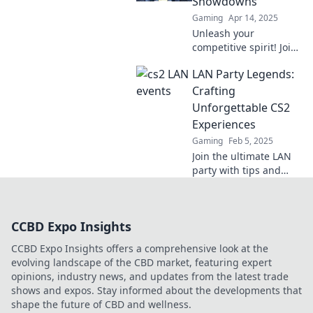
Showdowns
chaos today!
Gaming
Apr 14, 2025
Unleash your
competitive spirit! Join
epic CS2 LAN
LAN Party Legends:
showdowns and learn
strategies to conquer
Crafting
the battlefield. Glory
Unforgettable CS2
awaits!
Experiences
Gaming
Feb 5, 2025
Join the ultimate LAN
party with tips and
tricks to create
unforgettable CS2
experiences that will
CCBD Expo Insights
have your friends
raving for weeks!
CCBD Expo Insights offers a comprehensive look at the
evolving landscape of the CBD market, featuring expert
opinions, industry news, and updates from the latest trade
shows and expos. Stay informed about the developments that
shape the future of CBD and wellness.