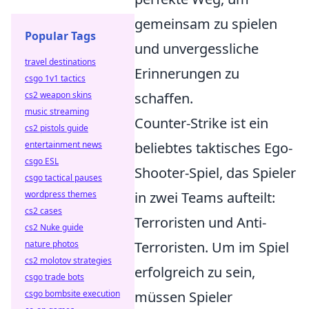
gemeinsam zu spielen
Popular Tags
und unvergessliche
travel destinations
Erinnerungen zu
csgo 1v1 tactics
cs2 weapon skins
schaffen.
music streaming
Counter-Strike ist ein
cs2 pistols guide
entertainment news
beliebtes taktisches Ego-
csgo ESL
Shooter-Spiel, das Spieler
csgo tactical pauses
wordpress themes
in zwei Teams aufteilt:
cs2 cases
Terroristen und Anti-
cs2 Nuke guide
nature photos
Terroristen. Um im Spiel
cs2 molotov strategies
erfolgreich zu sein,
csgo trade bots
csgo bombsite execution
müssen Spieler