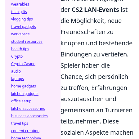
wearables
der
CS2 LAN-Events
ist
tech gifts
vlogging tips
die Möglichkeit, neue
travel gadgets
Freundschaften zu
workspace
student resources
knüpfen und bestehende
health tips
Bindungen zu vertiefen.
Crypto
Crypto Casino
Spieler haben die
audio
Chance, sich persönlich
laptops
home gadgets
zu treffen, Erfahrungen
kitchen gadgets
auszutauschen und
office setup
kitchen accessories
gemeinsam an Turnieren
business accessories
teilzunehmen. Diese
travel tips
content creation
sozialen Aspekte machen
home technology