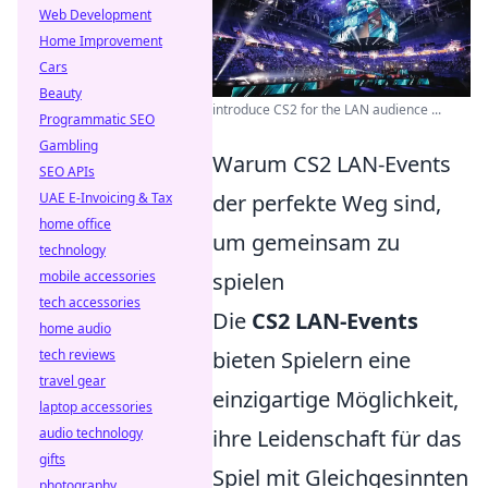
Web Development
Home Improvement
Cars
Beauty
introduce CS2 for the LAN audience ...
Programmatic SEO
Gambling
Warum CS2 LAN-Events
SEO APIs
UAE E-Invoicing & Tax
der perfekte Weg sind,
home office
um gemeinsam zu
technology
mobile accessories
spielen
tech accessories
Die
CS2 LAN-Events
home audio
tech reviews
bieten Spielern eine
travel gear
einzigartige Möglichkeit,
laptop accessories
audio technology
ihre Leidenschaft für das
gifts
Spiel mit Gleichgesinnten
photography