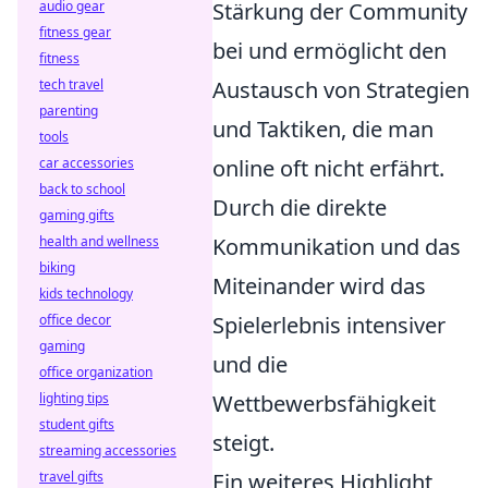
audio gear
Stärkung der Community
fitness gear
bei und ermöglicht den
fitness
tech travel
Austausch von Strategien
parenting
und Taktiken, die man
tools
car accessories
online oft nicht erfährt.
back to school
Durch die direkte
gaming gifts
health and wellness
Kommunikation und das
biking
Miteinander wird das
kids technology
office decor
Spielerlebnis intensiver
gaming
und die
office organization
lighting tips
Wettbewerbsfähigkeit
student gifts
steigt.
streaming accessories
travel gifts
Ein weiteres Highlight