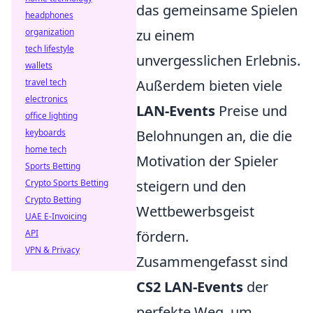
das gemeinsame Spielen
headphones
organization
zu einem
tech lifestyle
unvergesslichen Erlebnis.
wallets
travel tech
Außerdem bieten viele
electronics
LAN-Events
Preise und
office lighting
keyboards
Belohnungen an, die die
home tech
Motivation der Spieler
Sports Betting
Crypto Sports Betting
steigern und den
Crypto Betting
Wettbewerbsgeist
UAE E-Invoicing
API
fördern.
VPN & Privacy
Zusammengefasst sind
CS2 LAN-Events
der
perfekte Weg, um