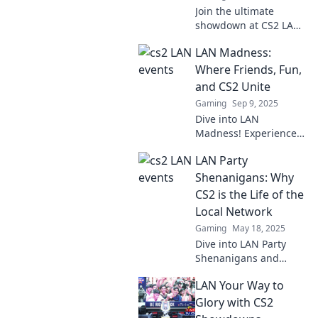
Join the ultimate
showdown at CS2 LAN
Events! Experience
LAN Madness:
epic gameplay,
unforgettable
Where Friends, Fun,
moments, and meet
and CS2 Unite
fellow gamers. Game
Gaming
Sep 9, 2025
on!
Dive into LAN
Madness! Experience
epic fun, fierce
LAN Party
competition, and
unforgettable
Shenanigans: Why
moments with friends
CS2 is the Life of the
in CS2. Join the
Local Network
adventure now!
Gaming
May 18, 2025
Dive into LAN Party
Shenanigans and
discover why CS2
LAN Your Way to
reigns supreme in
local networks!
Glory with CS2
Unleash the fun and