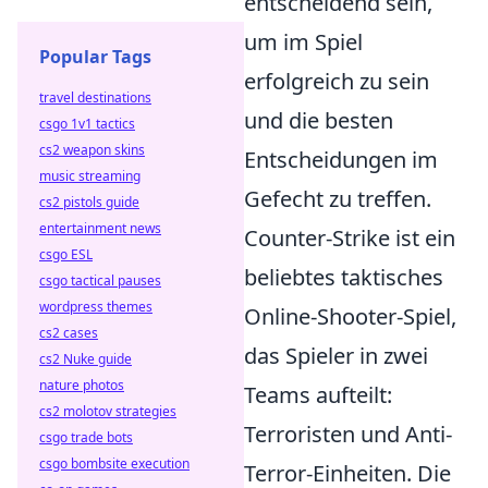
entscheidend sein,
um im Spiel
Popular Tags
erfolgreich zu sein
travel destinations
und die besten
csgo 1v1 tactics
cs2 weapon skins
Entscheidungen im
music streaming
Gefecht zu treffen.
cs2 pistols guide
entertainment news
Counter-Strike ist ein
csgo ESL
beliebtes taktisches
csgo tactical pauses
wordpress themes
Online-Shooter-Spiel,
cs2 cases
das Spieler in zwei
cs2 Nuke guide
nature photos
Teams aufteilt:
cs2 molotov strategies
Terroristen und Anti-
csgo trade bots
csgo bombsite execution
Terror-Einheiten. Die