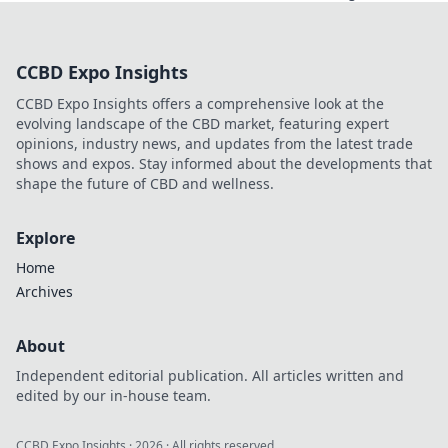
Schätze der CS2-
Gewehre und
erfahre, warum sie
CCBD Expo Insights
wahre
Meisterwerke sind!
CCBD Expo Insights offers a comprehensive look at the
Tauche ein in die
evolving landscape of the CBD market, featuring expert
geheime Welt der
opinions, industry news, and updates from the latest trade
Waffenkunst.
shows and expos. Stay informed about the developments that
shape the future of CBD and wellness.
Explore
Home
Archives
About
Independent editorial publication. All articles written and
edited by our in-house team.
CCBD Expo Insights
·
2026
· All rights reserved.