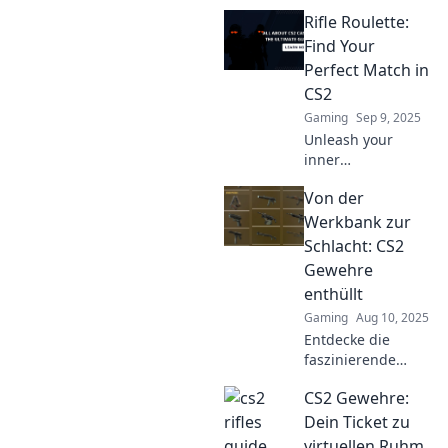
Rifle Roulette:
Find Your
Perfect Match in
CS2
Gaming
Sep 9, 2025
Unleash your
inner
sharpshooter!
Von der
Discover the
ultimate guide to
Werkbank zur
finding your
Schlacht: CS2
perfect rifle match
Gewehre
in CS2 and
enthüllt
dominate the
Gaming
Aug 10, 2025
battlefield!
Entdecke die
faszinierende
Reise der CS2-
CS2 Gewehre:
Gewehre von der
Werkbank zur
Dein Ticket zu
Schlacht und
virtuellen Ruhm