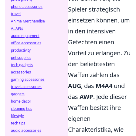
phone accessories
Spieler strategisch
travel
einsetzen können, um
Anime Merchandise
AI APIs
in den intensiven
audio equipment
Gefechten einen
office accessories
productivity
Vorteil zu erlangen. Zu
pet supplies
den beliebtesten
tech gadgets
accessories
Waffen zählen das
gaming accessories
AUG
, das
M4A4
und
travel accessories
gadgets
das
AWP
. Jede dieser
home decor
Waffen besitzt ihre
cleaning tips
lifestyle
eigenen
tech tips
Charakteristika, wie
audio accessories