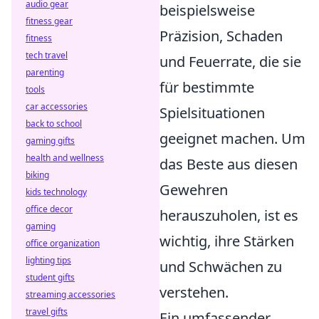
audio gear
beispielsweise
fitness gear
Präzision, Schaden
fitness
tech travel
und Feuerrate, die sie
parenting
für bestimmte
tools
car accessories
Spielsituationen
back to school
geeignet machen. Um
gaming gifts
health and wellness
das Beste aus diesen
biking
Gewehren
kids technology
office decor
herauszuholen, ist es
gaming
wichtig, ihre Stärken
office organization
lighting tips
und Schwächen zu
student gifts
verstehen.
streaming accessories
travel gifts
Ein umfassender