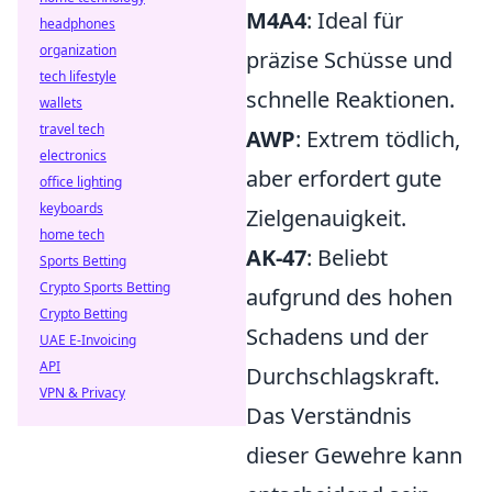
M4A4
: Ideal für
headphones
organization
präzise Schüsse und
tech lifestyle
schnelle Reaktionen.
wallets
travel tech
AWP
: Extrem tödlich,
electronics
aber erfordert gute
office lighting
keyboards
Zielgenauigkeit.
home tech
AK-47
: Beliebt
Sports Betting
Crypto Sports Betting
aufgrund des hohen
Crypto Betting
Schadens und der
UAE E-Invoicing
API
Durchschlagskraft.
VPN & Privacy
Das Verständnis
dieser Gewehre kann