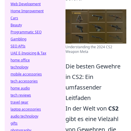
Web Development
Home Improvement
Cars
Beauty
Programmatic SEO
Gambling
SEO APIs
Understanding the 2024 CS2
Weapon Meta
UAE E-Invoicing & Tax
home office
Die besten Gewehre
technology
mobile accessories
in CS2: Ein
tech accessories
umfassender
home audio
tech reviews
Leitfaden
travel gear
In der Welt von
CS2
laptop accessories
audio technology
gibt es eine Vielzahl
gifts
von Gewehren, die
photography