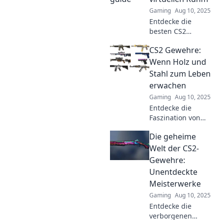
enthülle die
Gaming
Aug 10, 2025
Geheimnisse
Entdecke die
hinter ihren
besten CS2
Designs!
Gewehre und
CS2 Gewehre:
steigere deinen
virtuellen Ruhm!
Wenn Holz und
Tipps, Tricks und
Stahl zum Leben
Strategien für den
erwachen
Sieg in der
Gaming
Aug 10, 2025
Gaming-Welt
Entdecke die
warten auf dich!
Faszination von
CS2 Gewehren, wo
Die geheime
Holz und Stahl in
aufregenden
Welt der CS2-
Designs
Gewehre:
verschmelzen.
Unentdeckte
Lass dich von
Meisterwerke
einzigartigen
Gaming
Aug 10, 2025
Waffen
verzaubern!
Entdecke die
verborgenen