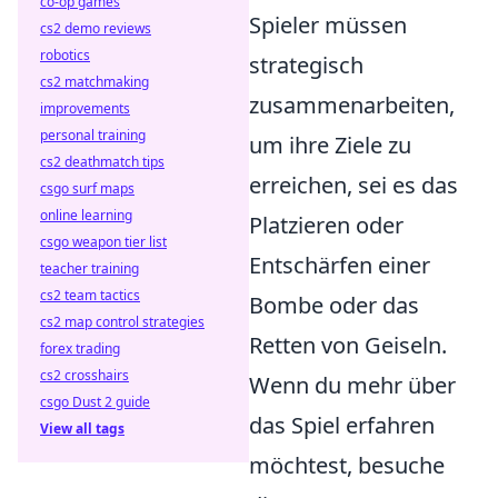
co-op games
Spieler müssen
cs2 demo reviews
robotics
strategisch
cs2 matchmaking
zusammenarbeiten,
improvements
personal training
um ihre Ziele zu
cs2 deathmatch tips
erreichen, sei es das
csgo surf maps
online learning
Platzieren oder
csgo weapon tier list
Entschärfen einer
teacher training
cs2 team tactics
Bombe oder das
cs2 map control strategies
Retten von Geiseln.
forex trading
cs2 crosshairs
Wenn du mehr über
csgo Dust 2 guide
das Spiel erfahren
View all tags
möchtest, besuche