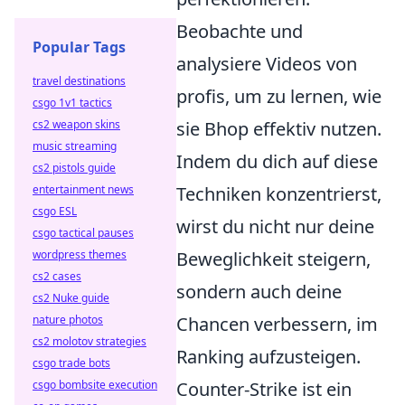
Beobachte und
Popular Tags
analysiere Videos von
travel destinations
profis, um zu lernen, wie
csgo 1v1 tactics
cs2 weapon skins
sie Bhop effektiv nutzen.
music streaming
Indem du dich auf diese
cs2 pistols guide
entertainment news
Techniken konzentrierst,
csgo ESL
wirst du nicht nur deine
csgo tactical pauses
wordpress themes
Beweglichkeit steigern,
cs2 cases
sondern auch deine
cs2 Nuke guide
nature photos
Chancen verbessern, im
cs2 molotov strategies
Ranking aufzusteigen.
csgo trade bots
csgo bombsite execution
Counter-Strike ist ein