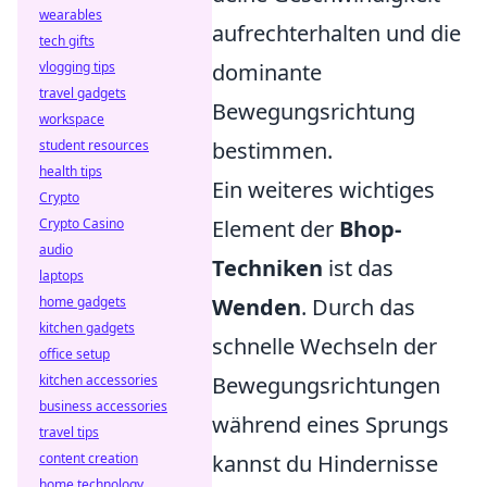
wearables
aufrechterhalten und die
tech gifts
vlogging tips
dominante
travel gadgets
Bewegungsrichtung
workspace
student resources
bestimmen.
health tips
Ein weiteres wichtiges
Crypto
Crypto Casino
Element der
Bhop-
audio
Techniken
ist das
laptops
home gadgets
Wenden
. Durch das
kitchen gadgets
schnelle Wechseln der
office setup
kitchen accessories
Bewegungsrichtungen
business accessories
während eines Sprungs
travel tips
content creation
kannst du Hindernisse
home technology