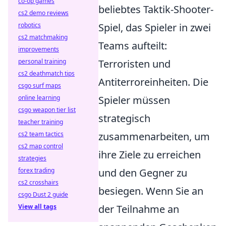
co-op games
beliebtes Taktik-Shooter-
cs2 demo reviews
robotics
Spiel, das Spieler in zwei
cs2 matchmaking
Teams aufteilt:
improvements
personal training
Terroristen und
cs2 deathmatch tips
Antiterroreinheiten. Die
csgo surf maps
online learning
Spieler müssen
csgo weapon tier list
strategisch
teacher training
cs2 team tactics
zusammenarbeiten, um
cs2 map control
ihre Ziele zu erreichen
strategies
forex trading
und den Gegner zu
cs2 crosshairs
besiegen. Wenn Sie an
csgo Dust 2 guide
View all tags
der Teilnahme an