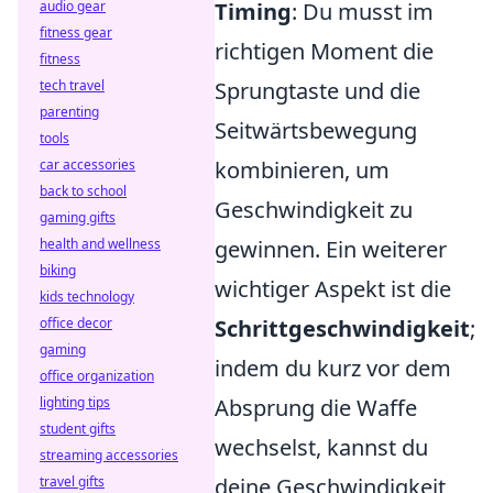
audio gear
Timing
: Du musst im
fitness gear
richtigen Moment die
fitness
tech travel
Sprungtaste und die
parenting
Seitwärtsbewegung
tools
car accessories
kombinieren, um
back to school
Geschwindigkeit zu
gaming gifts
health and wellness
gewinnen. Ein weiterer
biking
wichtiger Aspekt ist die
kids technology
office decor
Schrittgeschwindigkeit
;
gaming
indem du kurz vor dem
office organization
lighting tips
Absprung die Waffe
student gifts
wechselst, kannst du
streaming accessories
travel gifts
deine Geschwindigkeit