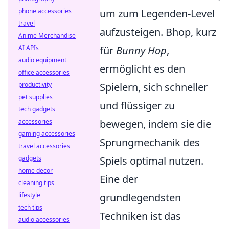
phone accessories
um zum Legenden-Level
travel
aufzusteigen. Bhop, kurz
Anime Merchandise
AI APIs
für
Bunny Hop
,
audio equipment
ermöglicht es den
office accessories
productivity
Spielern, sich schneller
pet supplies
und flüssiger zu
tech gadgets
accessories
bewegen, indem sie die
gaming accessories
Sprungmechanik des
travel accessories
gadgets
Spiels optimal nutzen.
home decor
Eine der
cleaning tips
lifestyle
grundlegendsten
tech tips
Techniken ist das
audio accessories