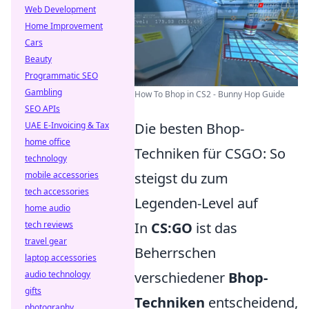
Web Development
Home Improvement
Cars
Beauty
Programmatic SEO
Gambling
How To Bhop in CS2 - Bunny Hop Guide
SEO APIs
UAE E-Invoicing & Tax
Die besten Bhop-
home office
Techniken für CSGO: So
technology
mobile accessories
steigst du zum
tech accessories
Legenden-Level auf
home audio
tech reviews
In
CS:GO
ist das
travel gear
Beherrschen
laptop accessories
audio technology
verschiedener
Bhop-
gifts
Techniken
entscheidend,
photography