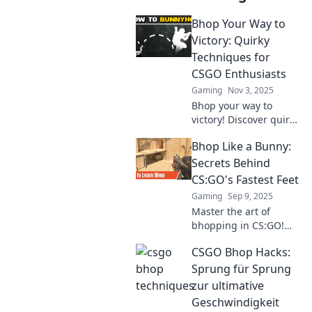
Bhop Your Way to
Victory: Quirky
Techniques for
CSGO Enthusiasts
Gaming
Nov 3, 2025
Bhop your way to
victory! Discover quirky
techniques and secrets
Bhop Like a Bunny:
that will elevate your
CSGO game and leave
Secrets Behind
your opponents in
CS:GO's Fastest Feet
awe.
Gaming
Sep 9, 2025
Master the art of
bhopping in CS:GO!
Discover the secrets to
CSGO Bhop Hacks:
lightning-fast
movement and elevate
Sprung für Sprung
your gameplay to the
zur ultimative
next level.
Geschwindigkeit