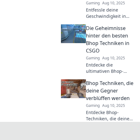
Gaming
Aug 10, 2025
Entfessle deine
Geschwindigkeit in
CSGO! Entdecke die
Die Geheimnisse
besten Bhop Hacks
und sprenge deine
hinter den besten
Grenzen für maximale
Bhop Techniken in
Performance im Spiel.
CSGO
Gaming
Aug 10, 2025
Entdecke die
ultimativen Bhop-
Techniken in CSGO!
Bhop Techniken, die
Lerne die
Geheimnisse, die Profi-
deine Gegner
Spieler nutzen, um
verblüffen werden
blitzschnell zu
Gaming
Aug 10, 2025
navigieren!
Entdecke Bhop-
Techniken, die deine
Gegner schockieren!
Steigere deine Skills
und dominiere das