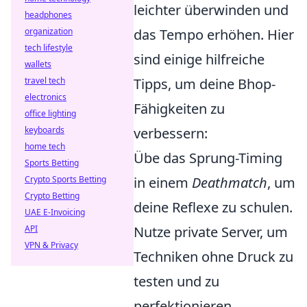
leichter überwinden und
headphones
organization
das Tempo erhöhen. Hier
tech lifestyle
sind einige hilfreiche
wallets
travel tech
Tipps, um deine Bhop-
electronics
Fähigkeiten zu
office lighting
keyboards
verbessern:
home tech
Übe das Sprung-Timing
Sports Betting
Crypto Sports Betting
in einem
Deathmatch
, um
Crypto Betting
deine Reflexe zu schulen.
UAE E-Invoicing
API
Nutze private Server, um
VPN & Privacy
Techniken ohne Druck zu
testen und zu
perfektionieren.