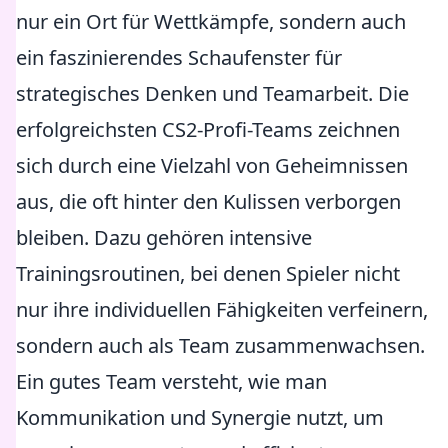
nur ein Ort für Wettkämpfe, sondern auch
ein faszinierendes Schaufenster für
strategisches Denken und Teamarbeit. Die
erfolgreichsten CS2-Profi-Teams zeichnen
sich durch eine Vielzahl von Geheimnissen
aus, die oft hinter den Kulissen verborgen
bleiben. Dazu gehören intensive
Trainingsroutinen, bei denen Spieler nicht
nur ihre individuellen Fähigkeiten verfeinern,
sondern auch als Team zusammenwachsen.
Ein gutes Team versteht, wie man
Kommunikation und Synergie nutzt, um