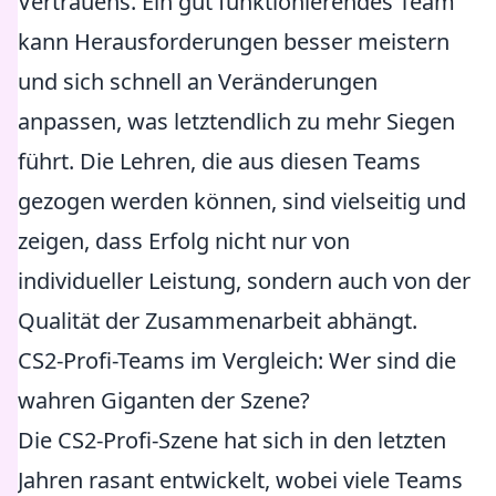
Vertrauens. Ein gut funktionierendes Team
kann Herausforderungen besser meistern
und sich schnell an Veränderungen
anpassen, was letztendlich zu mehr Siegen
führt. Die Lehren, die aus diesen Teams
gezogen werden können, sind vielseitig und
zeigen, dass Erfolg nicht nur von
individueller Leistung, sondern auch von der
Qualität der Zusammenarbeit abhängt.
CS2-Profi-Teams im Vergleich: Wer sind die
wahren Giganten der Szene?
Die CS2-Profi-Szene hat sich in den letzten
Jahren rasant entwickelt, wobei viele Teams