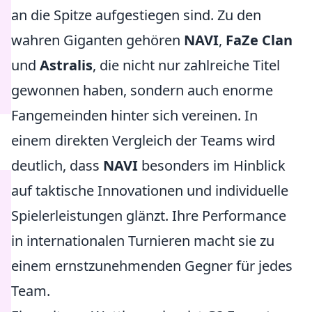
an die Spitze aufgestiegen sind. Zu den
wahren Giganten gehören
NAVI
,
FaZe Clan
und
Astralis
, die nicht nur zahlreiche Titel
gewonnen haben, sondern auch enorme
Fangemeinden hinter sich vereinen. In
einem direkten Vergleich der Teams wird
deutlich, dass
NAVI
besonders im Hinblick
auf taktische Innovationen und individuelle
Spielerleistungen glänzt. Ihre Performance
in internationalen Turnieren macht sie zu
einem ernstzunehmenden Gegner für jedes
Team.