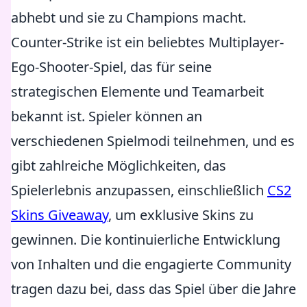
abhebt und sie zu Champions macht.
Counter-Strike ist ein beliebtes Multiplayer-
Ego-Shooter-Spiel, das für seine
strategischen Elemente und Teamarbeit
bekannt ist. Spieler können an
verschiedenen Spielmodi teilnehmen, und es
gibt zahlreiche Möglichkeiten, das
Spielerlebnis anzupassen, einschließlich
CS2
Skins Giveaway
, um exklusive Skins zu
gewinnen. Die kontinuierliche Entwicklung
von Inhalten und die engagierte Community
tragen dazu bei, dass das Spiel über die Jahre