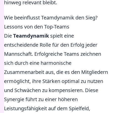
hinweg relevant bleibt.
Wie beeinflusst Teamdynamik den Sieg?
Lessons von den Top-Teams
Die
Teamdynamik
spielt eine
entscheidende Rolle für den Erfolg jeder
Mannschaft. Erfolgreiche Teams zeichnen
sich durch eine harmonische
Zusammenarbeit aus, die es den Mitgliedern
ermöglicht, ihre Stärken optimal zu nutzen
und Schwächen zu kompensieren. Diese
Synergie führt zu einer höheren
Leistungsfähigkeit auf dem Spielfeld,