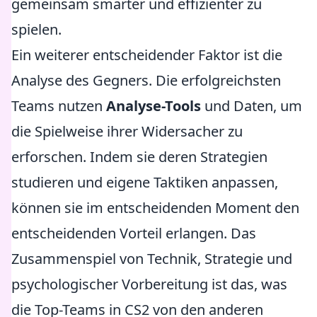
gemeinsam smarter und effizienter zu
spielen.
Ein weiterer entscheidender Faktor ist die
Analyse des Gegners. Die erfolgreichsten
Teams nutzen
Analyse-Tools
und Daten, um
die Spielweise ihrer Widersacher zu
erforschen. Indem sie deren Strategien
studieren und eigene Taktiken anpassen,
können sie im entscheidenden Moment den
entscheidenden Vorteil erlangen. Das
Zusammenspiel von Technik, Strategie und
psychologischer Vorbereitung ist das, was
die Top-Teams in CS2 von den anderen