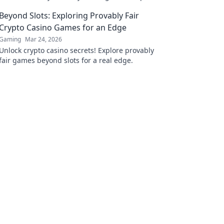
full control of your funds.
Beyond Slots: Exploring Provably Fair
Crypto Casino Games for an Edge
Gaming
Mar 24, 2026
Unlock crypto casino secrets! Explore provably
fair games beyond slots for a real edge.