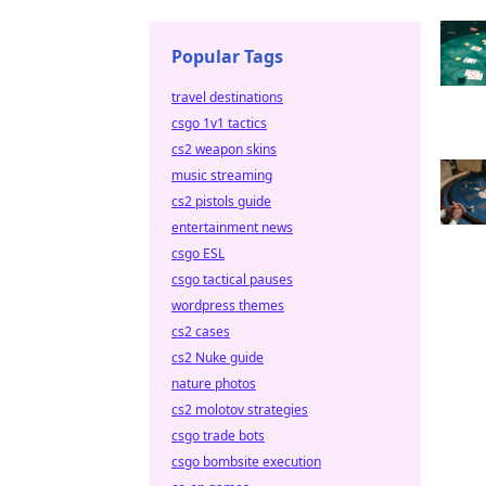
Popular Tags
travel destinations
csgo 1v1 tactics
cs2 weapon skins
music streaming
cs2 pistols guide
entertainment news
csgo ESL
csgo tactical pauses
wordpress themes
cs2 cases
cs2 Nuke guide
nature photos
cs2 molotov strategies
csgo trade bots
csgo bombsite execution