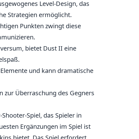
n ausgewogenes Level-Design, das
che Strategien ermöglicht.
chtigen Punkten zwingt diese
mmunizieren.
versum, bietet Dust II eine
elspaß.
len Elemente und kann dramatische
ten zur Überraschung des Gegners
-Shooter-Spiel, das Spieler in
euesten Ergänzungen im Spiel ist
ins bietet. Das Spiel erfordert