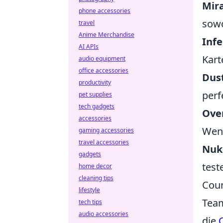
Mir
phone accessories
sowo
travel
Anime Merchandise
Inf
AI APIs
Kart
audio equipment
office accessories
Dust
productivity
perf
pet supplies
tech gadgets
Ove
accessories
Wen
gaming accessories
travel accessories
Nuk
gadgets
test
home decor
cleaning tips
Coun
lifestyle
Team
tech tips
audio accessories
die