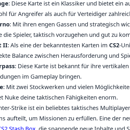
age
: Diese Karte ist ein Klassiker und bietet ei
hl für Angreifer als auch für Verteidiger zahlrei
erno
: Mit ihren engen Gassen und strategisch wi
e die Spieler, taktisch vorzugehen und gut zu ko
 II
: Als eine der bekanntesten Karten im
CS2
-Uni
ekte Balance zwischen Herausforderung und Spi
rpass
: Diese Karte ist bekannt für ihre vertika
dungen im Gameplay bringen.
e
: Mit zwei Stockwerken und vielen Möglichkei
et Nuke deine taktischen Fähigkeiten enorm.
ter-Strike ist ein beliebtes taktisches Multiplayer
s aufteilt, um Missionen zu erfüllen. Eine der n
CS2 Stash Box
, die spannende neue Inhalte und Sk