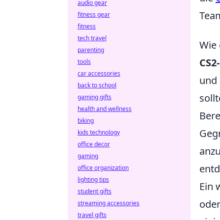
audio gear
Team
fitness gear
fitness
tech travel
Wie 
parenting
CS2
tools
car accessories
und 
back to school
soll
gaming gifts
health and wellness
Bere
biking
Gegn
kids technology
office decor
anzu
gaming
entd
office organization
lighting tips
Ein 
student gifts
oder
streaming accessories
travel gifts