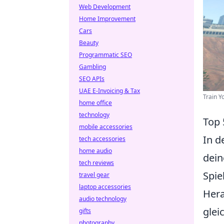
Web Development
Home Improvement
Cars
Beauty
Programmatic SEO
Gambling
SEO APIs
UAE E-Invoicing & Tax
Train Y
home office
technology
Top 
mobile accessories
In d
tech accessories
home audio
dein
tech reviews
Spie
travel gear
laptop accessories
Hera
audio technology
glei
gifts
photography