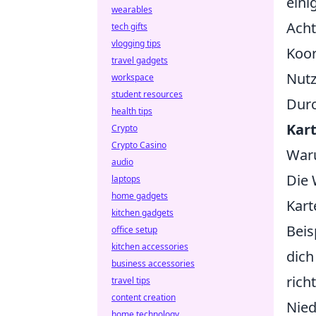
eini
wearables
Acht
tech gifts
vlogging tips
Koor
travel gadgets
Nutz
workspace
student resources
Durc
health tips
Kar
Crypto
Crypto Casino
Waru
audio
Die 
laptops
home gadgets
Kart
kitchen gadgets
Beis
office setup
kitchen accessories
dich
business accessories
rich
travel tips
content creation
Nied
home technology