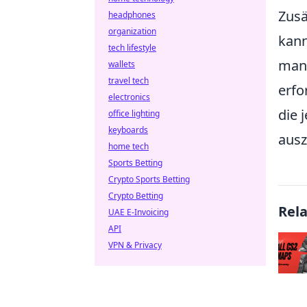
Zusä
headphones
organization
kann
tech lifestyle
manc
wallets
travel tech
erfo
electronics
die 
office lighting
keyboards
ausz
home tech
Sports Betting
Crypto Sports Betting
Crypto Betting
Rel
UAE E-Invoicing
API
VPN & Privacy