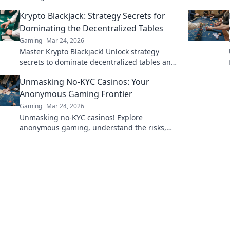
Spiel und dominiere das Schlachtfeld!
Krypto Blackjack: Strategy Secrets for
Dominating the Decentralized Tables
Gaming
Mar 24, 2026
Master Krypto Blackjack! Unlock strategy
secrets to dominate decentralized tables and
win big. Click to learn more!
Unmasking No-KYC Casinos: Your
Anonymous Gaming Frontier
Gaming
Mar 24, 2026
Unmasking no-KYC casinos! Explore
anonymous gaming, understand the risks,
and find your next private casino. Click to
learn more!