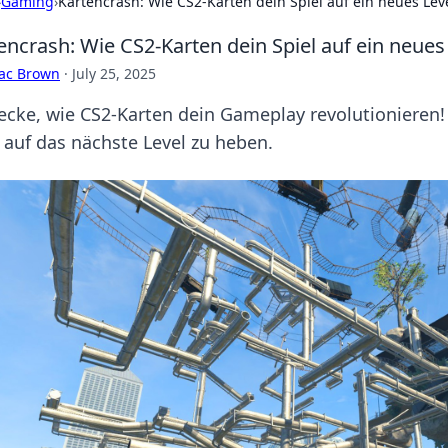
›
Gaming
›
Kartencrash: Wie CS2-Karten dein Spiel auf ein neues Le
encrash: Wie CS2-Karten dein Spiel auf ein neues
aac Brown
·
July 25, 2025
ecke, wie CS2-Karten dein Gameplay revolutionieren! 
l auf das nächste Level zu heben.