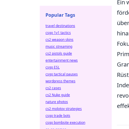
Ein 
förd
Popular Tags
über
travel destinations
hina
csgo 1v1 tactics
cs2 weapon skins
Foku
music streaming
Prim
cs2 pistols guide
entertainment news
Gra
csgo ESL
Rüs
csgo tactical pauses
wordpress themes
Inde
cs2 cases
revo
cs2 Nuke guide
nature photos
effe
cs2 molotov strategies
csgo trade bots
csgo bombsite execution