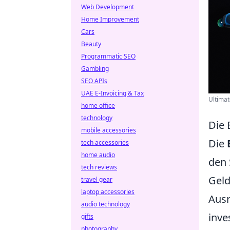
Web Development
Home Improvement
Cars
Beauty
Programmatic SEO
Gambling
SEO APIs
UAE E-Invoicing & Tax
Ultimat
home office
technology
Die 
mobile accessories
Die
tech accessories
home audio
den 
tech reviews
Geld
travel gear
laptop accessories
Ausr
audio technology
inve
gifts
photography