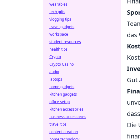
Fina
wearables
Spo
tech gifts
vlogging tips
Team
travel gadgets
das 
workspace
student resources
Kost
health tips
Kost
Crypto
Crypto Casino
Inve
audio
Gut 
laptops
home gadgets
Fina
kitchen gadgets
unvo
office setup
kitchen accessories
dass
business accessories
Die 
travel tips
content creation
fina
home technology