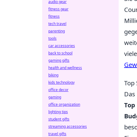
audio gear
Coun
fitness gear
fitness
Mill
tech travel
gege
parenting
tools
weit
car accessories
viel
back to school
gaming gifts
Gewi
health and wellness
biking
Top 
kids technology
office decor
Das 
gaming
Top
office organization
lighting tips
Budg
student gifts
beso
streaming accessories
travel gifts