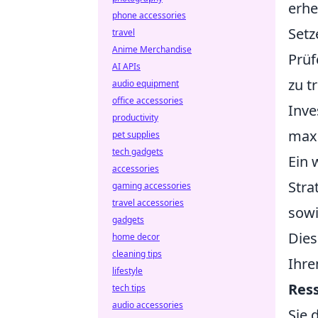
erhe
phone accessories
Setz
travel
Anime Merchandise
Prüf
AI APIs
zu t
audio equipment
office accessories
Inve
productivity
max
pet supplies
tech gadgets
Ein 
accessories
Stra
gaming accessories
travel accessories
sowi
gadgets
Dies
home decor
cleaning tips
Ihre
lifestyle
Res
tech tips
audio accessories
Sie 