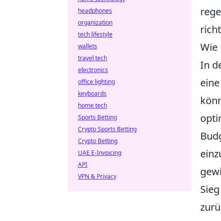
rege
headphones
organization
rich
tech lifestyle
Wie 
wallets
travel tech
In d
electronics
eine
office lighting
keyboards
könn
home tech
opti
Sports Betting
Crypto Sports Betting
Budg
Crypto Betting
einz
UAE E-Invoicing
API
gewi
VPN & Privacy
Sieg
zurü