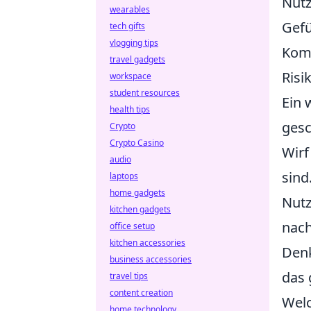
Nutz
wearables
Gefü
tech gifts
vlogging tips
Komm
travel gadgets
Risi
workspace
student resources
Ein 
health tips
gesc
Crypto
Crypto Casino
Wirf
audio
sind
laptops
home gadgets
Nutz
kitchen gadgets
nach
office setup
kitchen accessories
Denk
business accessories
das 
travel tips
content creation
Welc
home technology