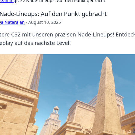
›
Gaming
›
CS2 Nade-Lineups: Auf den Punkt gebracht
Nade-Lineups: Auf den Punkt gebracht
ya Natarajan
·
August 10, 2025
tere CS2 mit unseren präzisen Nade-Lineups! Entdeck
play auf das nächste Level!