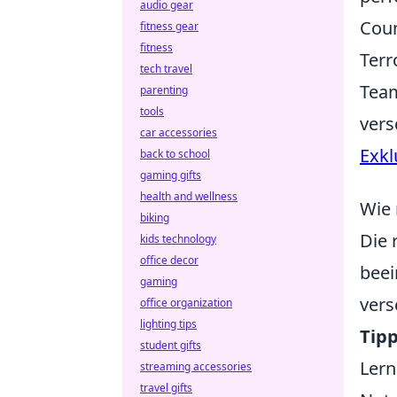
audio gear
Coun
fitness gear
fitness
Terr
tech travel
Team
parenting
tools
vers
car accessories
Exkl
back to school
gaming gifts
health and wellness
Wie 
biking
Die 
kids technology
office decor
beei
gaming
vers
office organization
lighting tips
Tip
student gifts
Lern
streaming accessories
travel gifts