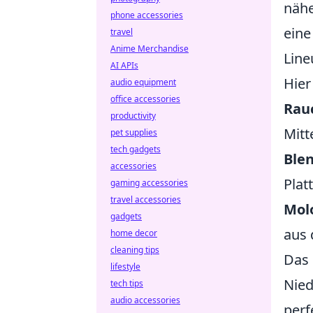
nähe
phone accessories
eine
travel
Anime Merchandise
Line
AI APIs
Hier
audio equipment
office accessories
Rau
productivity
Mitt
pet supplies
tech gadgets
Blen
accessories
Plat
gaming accessories
travel accessories
Molo
gadgets
aus 
home decor
cleaning tips
Das 
lifestyle
Nied
tech tips
audio accessories
perf