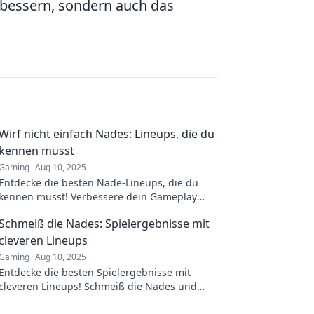
erbessern, sondern auch das
Wirf nicht einfach Nades: Lineups, die du
kennen musst
Gaming
Aug 10, 2025
Entdecke die besten Nade-Lineups, die du
kennen musst! Verbessere dein Gameplay
und überrasche deine Gegner mit cleveren
Schmeiß die Nades: Spielergebnisse mit
Wurfstrategien!
cleveren Lineups
Gaming
Aug 10, 2025
Entdecke die besten Spielergebnisse mit
cleveren Lineups! Schmeiß die Nades und
dominiere das Spiel – Taktiken, Tipps und