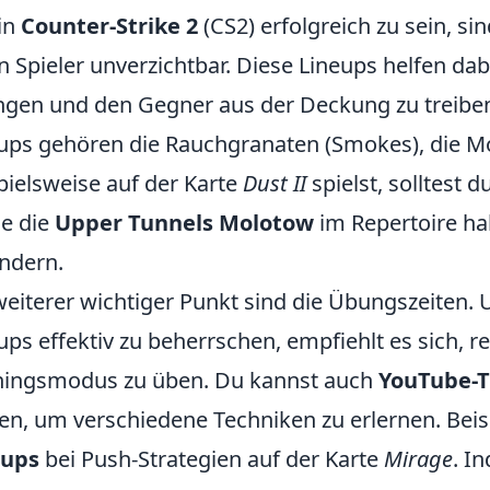
in
Counter-Strike 2
(CS2) erfolgreich zu sein, s
n Spieler unverzichtbar. Diese Lineups helfen dabe
ngen und den Gegner aus der Deckung zu treibe
ups gehören die Rauchgranaten (Smokes), die M
pielsweise auf der Karte
Dust II
spielst, solltest 
e die
Upper Tunnels Molotow
im Repertoire h
ndern.
weiterer wichtiger Punkt sind die Übungszeiten.
ups effektiv zu beherrschen, empfiehlt es sich,
ningsmodus zu üben. Du kannst auch
YouTube-T
en, um verschiedene Techniken zu erlernen. Beis
eups
bei Push-Strategien auf der Karte
Mirage
. I