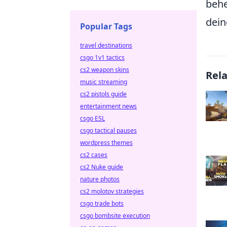
behe
dei
Popular Tags
travel destinations
csgo 1v1 tactics
cs2 weapon skins
Rel
music streaming
cs2 pistols guide
entertainment news
csgo ESL
csgo tactical pauses
wordpress themes
cs2 cases
cs2 Nuke guide
nature photos
cs2 molotov strategies
csgo trade bots
csgo bombsite execution