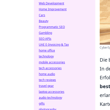
Web Development
Home Improvement
Cars
Beauty
Programmatic SEO
Gambling
SEO APIs
UAE E-Invoicing & Tax
CyberSp
home office
technology
Die 
mobile accessories
In d
tech accessories
home audio
Erfo
tech reviews
bes
travel gear
laptop accessories
erla
audio technology
Kart
gifts
photography