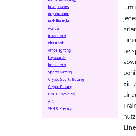
Um 
headphones
organization
jede
tech lifestyle
erla
wallets
travel tech
Line
electronics
beis
office lighting
keyboards
sowi
home tech
behi
Sports Betting
Crypto Sports Betting
Ein 
Crypto Betting
Line
UAE E-Invoicing
API
Trai
VPN & Privacy
nutz
Lin