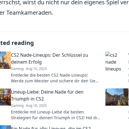
rrschst, wirst du nicht nur dein eigenes Spiel v
ner Teamkameraden.
ated reading
CS2 Nade-Lineups: Der Schlüssel zu
deinem Erfolg
Gaming
Aug 10, 2025
Entdecke die besten CS2 Nade-Lineups!
Werde zum Meister und sichere dir den Sieg
mit unseren ultimativen Tipps und Tricks.
Lineup-Liebe: Deine Nade für den
Triumph in CS2
Gaming
Aug 10, 2025
Entdecke mit Lineup-Liebe die besten
Strategien für deinen Triumph in CS2! Hol dir
jetzt die Nade-Tipps, die deine Gegner in die
Ein Nade für alle: Lineups, die im CS2