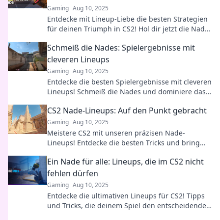
Gaming
Aug 10, 2025
Entdecke mit Lineup-Liebe die besten Strategien
für deinen Triumph in CS2! Hol dir jetzt die Nade-
Tipps, die deine Gegner in die Knie zwingen!
Schmeiß die Nades: Spielergebnisse mit
cleveren Lineups
Gaming
Aug 10, 2025
Entdecke die besten Spielergebnisse mit cleveren
Lineups! Schmeiß die Nades und dominiere das
Spiel – Taktiken, Tipps und mehr!
CS2 Nade-Lineups: Auf den Punkt gebracht
Gaming
Aug 10, 2025
Meistere CS2 mit unseren präzisen Nade-
Lineups! Entdecke die besten Tricks und bring
dein Gameplay auf das nächste Level!
Ein Nade für alle: Lineups, die im CS2 nicht
fehlen dürfen
Gaming
Aug 10, 2025
Entdecke die ultimativen Lineups für CS2! Tipps
und Tricks, die deinem Spiel den entscheidenden
Vorteil verschaffen. Jetzt reinlesen!